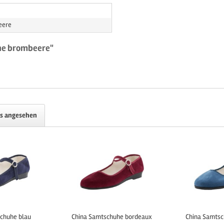
eere
he brombeere"
ls angesehen
chuhe blau
China Samtschuhe bordeaux
China Samtsc