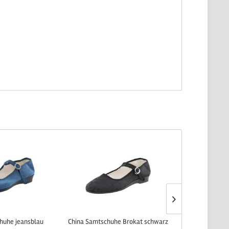
huhe jeansblau
China Samtschuhe Brokat schwarz
China Sa