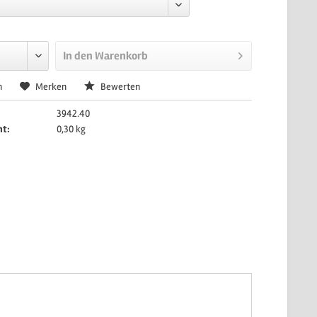
In den
Warenkorb
n
Merken
Bewerten
3942.40
ht:
0,30 kg